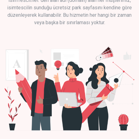
isimTescil.net 'den alan adı (domain) alan her müşterimiz,
isimtescilin sunduğu ücretsiz park sayfasını kendine göre
düzenleyerek kullanabilir. Bu hizmetin her hangi bir zaman
veya başka bir sınırlaması yoktur.