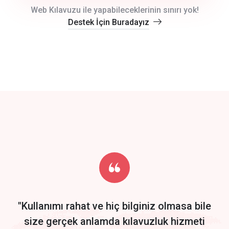
crm auto cync
Web Kılavuzu ile yapabileceklerinin sınırı yok!
Destek İçin Buradayız
click to call back
track energy costs
predictive dialing
Get Started
Start by trying our service for 30 days free trial no credit card
required.
"Kullanımı rahat ve hiç bilginiz olmasa bile
size gerçek anlamda kılavuzluk hizmeti