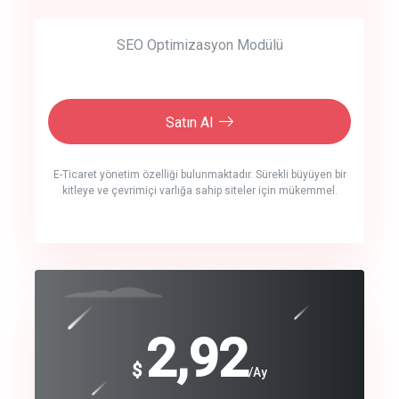
SEO Optimizasyon Modülü
Satın Al
E-Ticaret yönetim özelliği bulunmaktadır. Sürekli büyüyen bir
kitleye ve çevrimiçi varlığa sahip siteler için mükemmel.
crm auto cync
click to call back
240
2,92
$
$
/year
/Ay
track energy costs