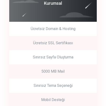
Coroprate
Kurumsal
predictive dialing
Ücretsiz Domain & Hosting
Get Started
Ücretsiz SSL Sertifikası
Start by trying our service for 30 days free trial no credit card
required.
Sınırsız Sayfa Oluşturma
5000 MB Mail
Sınırsız Tema Seçeneği
Mobil Desteği