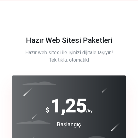
Hazır Web Sitesi Paketleri
Hazır web sitesi ile işinizi dijitale taşıyın!
Tek tıkla, otomatik!
Free
1,25
$
/Ay
Basic
Başlangıç